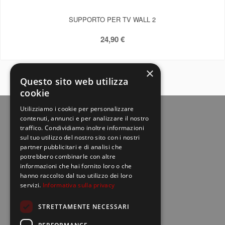
SUPPORTO PER TV WALL 2
24,90 €
×
Questo sito web utilizza
cookie
Utilizziamo i cookie per personalizzare
contenuti, annunci e per analizzare il nostro
traffico. Condividiamo inoltre informazioni
sul tuo utilizzo del nostro sito con i nostri
partner pubblicitari e di analisi che
potrebbero combinarle con altre
informazioni che hai fornito loro o che
hanno raccolto dal tuo utilizzo dei loro
Europe net S.r.l.
location_on
servizi.
Informativa sulla privacy
Via della Palmarola, 64 - 00135 Roma
STRETTAMENTE NECESSARI
call
06 30993948