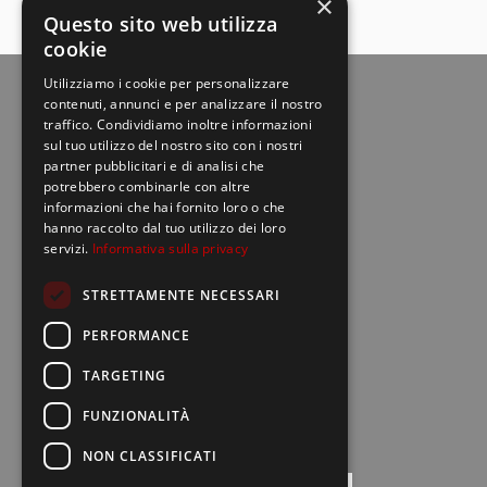
×
Questo sito web utilizza
cookie
Utilizziamo i cookie per personalizzare
contenuti, annunci e per analizzare il nostro
traffico. Condividiamo inoltre informazioni
sul tuo utilizzo del nostro sito con i nostri
partner pubblicitari e di analisi che
potrebbero combinarle con altre
informazioni che hai fornito loro o che
hanno raccolto dal tuo utilizzo dei loro
Europe net S.r.l.
location_on
servizi.
Informativa sulla privacy
Via della Palmarola, 64 - 00135 Roma
STRETTAMENTE NECESSARI
call
06 30993948
PERFORMANCE
TARGETING
mail
info@bravobrand.it
FUNZIONALITÀ
NON CLASSIFICATI