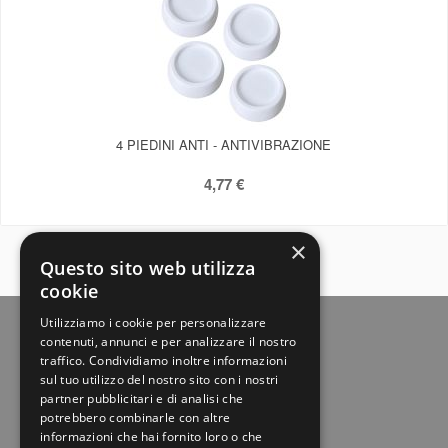
4 PIEDINI ANTI - ANTIVIBRAZIONE
4,77 €
×
Questo sito web utilizza
cookie
Utilizziamo i cookie per personalizzare
contenuti, annunci e per analizzare il nostro
traffico. Condividiamo inoltre informazioni
sul tuo utilizzo del nostro sito con i nostri
partner pubblicitari e di analisi che
potrebbero combinarle con altre
informazioni che hai fornito loro o che