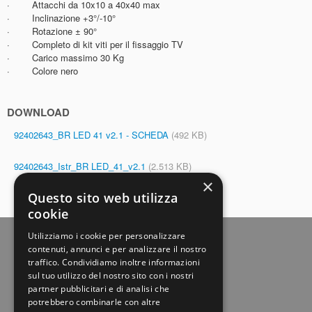
·
Attacchi da 10x10 a 40x40 max
·
Inclinazione +3°/-10°
·
Rotazione ± 90°
·
Completo di kit viti per il fissaggio TV
·
Carico massimo 30 Kg
·
Colore nero
DOWNLOAD
92402643_BR LED 41 v2.1 - SCHEDA
(492 KB)
92402643_Istr_BR LED_41_v2.1
(2.513 KB)
×
Questo sito web utilizza
cookie
Utilizziamo i cookie per personalizzare
contenuti, annunci e per analizzare il nostro
traffico. Condividiamo inoltre informazioni
sul tuo utilizzo del nostro sito con i nostri
partner pubblicitari e di analisi che
potrebbero combinarle con altre