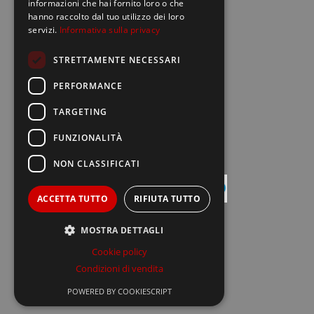
informazioni che hai fornito loro o che
hanno raccolto dal tuo utilizzo dei loro
Europe net S.r.l.
location_on
servizi.
Informativa sulla privacy
Via della Palmarola, 64 - 00135 Roma
STRETTAMENTE NECESSARI
call
06 30993948
PERFORMANCE
TARGETING
mail
info@bravobrand.it
FUNZIONALITÀ
NON CLASSIFICATI
ACCETTA TUTTO
RIFIUTA TUTTO
MOSTRA DETTAGLI
Cookie policy
Condizioni di vendita
Strettamente necessari
Performance
POWERED BY COOKIESCRIPT
Cookie policy
-
Privacy policy
Targeting
Funzionalità