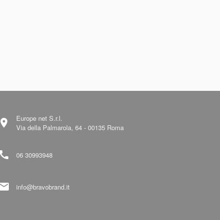
Europe net S.r.l.
ocation_on
Via della Palmarola, 64 - 00135 Roma
call
06 30993948
mail
info@bravobrand.it