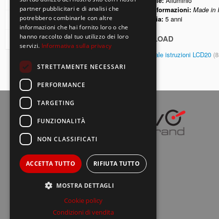
Condizioni di vendita
Materiale:
Alluminio
partner pubblicitari e di analisi che
Altre informazioni:
Made in I
potrebbero combinarle con altre
Garanzia:
5 anni
Modalità di pagamento
informazioni che hai fornito loro o che
hanno raccolto dal tuo utilizzo dei loro
DOWNLOAD
Modalità di consegna
servizi.
Informativa sulla privacy
Manuale istruzioni LCD20
(
STRETTAMENTE NECESSARI
PERFORMANCE
TARGETING
FUNZIONALITÀ
NON CLASSIFICATI
ACCETTA TUTTO
RIFIUTA TUTTO
MOSTRA DETTAGLI
Cookie policy
Condizioni di vendita