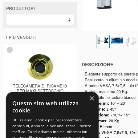
PRODUTTORI
I PIÙ VENDUTI
1
DESCRIZIONE
Elegante supporto da parete p
Realizzato in alluminio anodiz
Attacco VESA 7,5x7,5, 10x1
TELECAMERA DI RICAMBIO
PER MAXI SOTTOCCHIO
Portata massima 20 Kg.
×
Disponibile nel colore bianco.
Questo sito web utilizza
12,00 €
Per schermi:
10” – 26”
Rotazione:
± 45°
cookie
Inclinazione:
- 10°/+ 15°
Utilizziamo i cookie per personalizzare
Carico max:
20 Kg
Azienda
contenuti, annunci e per analizzare il nostro
Colore:
Bianco
traffico. Condividiamo inoltre informazioni
Attacco:
VESA 7,5x7,5, 10x
sul tuo utilizzo del nostro sito con i nostri