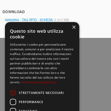
DOWNLOAD
92902954 - TAG RFID - SCHEDA
(1.017 KB)
×
Questo sito web utilizza
cookie
Utilizziamo i cookie per personalizzare
contenuti, annunci e per analizzare il nostro
traffico. Condividiamo inoltre informazioni
sul tuo utilizzo del nostro sito con i nostri
partner pubblicitari e di analisi che
potrebbero combinarle con altre
informazioni che hai fornito loro o che
hanno raccolto dal tuo utilizzo dei loro
Europe net S.r.l.
location_on
servizi.
Informativa sulla privacy
Via della Palmarola, 64 - 00135 Roma
STRETTAMENTE NECESSARI
call
06 30993948
PERFORMANCE