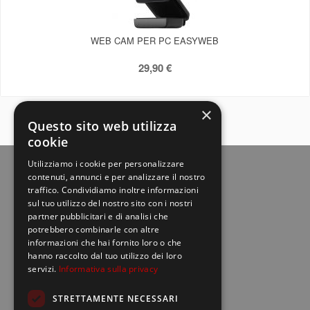
WEB CAM PER PC EASYWEB
29,90 €
×
Questo sito web utilizza
cookie
Utilizziamo i cookie per personalizzare
contenuti, annunci e per analizzare il nostro
traffico. Condividiamo inoltre informazioni
sul tuo utilizzo del nostro sito con i nostri
partner pubblicitari e di analisi che
potrebbero combinarle con altre
informazioni che hai fornito loro o che
hanno raccolto dal tuo utilizzo dei loro
Europe net S.r.l.
location_on
servizi.
Informativa sulla privacy
Via della Palmarola, 64 - 00135 Roma
STRETTAMENTE NECESSARI